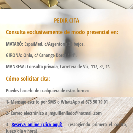
PEDIR CITA
Consulta exclusivamente de modo presencial en:
MATARÓ: EspaiMed, c/
A
rgentona
33 bajos.
GIRONA: Onia, c/ Canonge Dorca 4, 1º.
MANRESA: Consulta privada, Carretera de Vic, 117, 3º, 1ª.
Cómo solicitar cita:
Puedes hacerlo de cualquiera de estas formas:
1- Mensaje escrito por SMS o WhatsApp al 675 50 79 01
2- Correo electrónico a jmguillenllado@hotmail.com
3-
Reserva online (clica aquí)
- (escogiendo primero el centro,
luego día y hora)